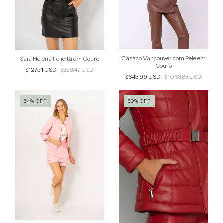
Casaco Vancouver com Pele em
Saia Helena Felicitá em Couro
Couro
$127.51 USD
$353.47 USD
$643.99 USD
$1063.63 USD
64
%
OFF
60
%
OFF