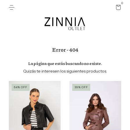
0
Error - 404
La página que estás buscando no existe.
Quizás te interesen los siguientes productos.
64
%
OFF
39
%
OFF