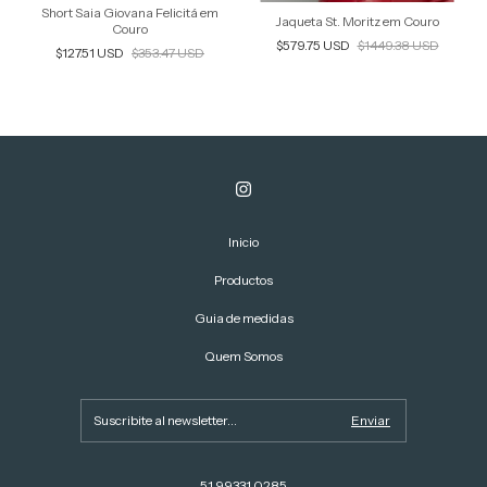
Short Saia Giovana Felicitá em
Jaqueta St. Moritz em Couro
Couro
$579.75 USD
$1449.38 USD
$127.51 USD
$353.47 USD
Inicio
Productos
Guia de medidas
Quem Somos
51 99331 0285