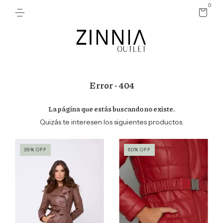
0
Error - 404
La página que estás buscando no existe.
Quizás te interesen los siguientes productos.
39
%
OFF
60
%
OFF