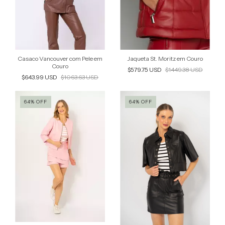
Casaco Vancouver com Pele em
Jaqueta St. Moritz em Couro
Couro
$579.75 USD
$1449.38 USD
$643.99 USD
$1063.63 USD
64
%
OFF
64
%
OFF