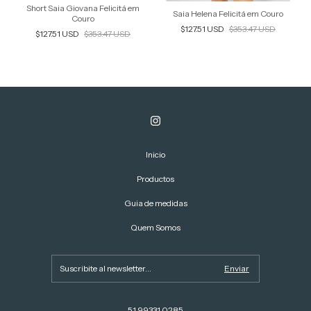
Short Saia Giovana Felicitá em
Saia Helena Felicitá em Couro
Couro
$127.51 USD
$353.47 USD
$127.51 USD
$353.47 USD
Inicio
Productos
Guia de medidas
Quem Somos
51 99331 0285