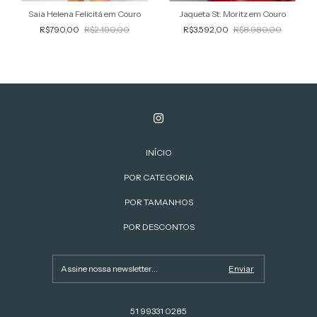
Jaqueta St. Moritz em Couro
Saia Helena Felicitá em Couro
R$3.592,00
R$8.980,00
R$790,00
R$2.190,00
INÍCIO
POR CATEGORIA
POR TAMANHOS
POR DESCONTOS
51 99331 0285