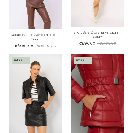
Short Saia Giovana Felicitá em
Casaco Vancouver com Pele em
Couro
Couro
R$790,00
R$2.190,00
R$3.990,00
R$6.590,00
64
%
OFF
60
%
OFF