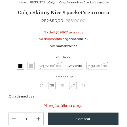
Início
.
PRODUTOS
.
Calça
.
Calça Skinny Nice 5 pocket's em couro
Calça Skinny Nice 5 pocket's em couro
R$2.690,00
R$3.190,00
3
x de
R$896,67
sem juros
5% de desconto
pagando com Pix
Ver mais detalhes
Cor:
Preto
Vermelho Look
OffWhite
Azul Celeste
Tamanho:
34
34
36
38
40
42
Guia de medidas
Atenção, última peça!