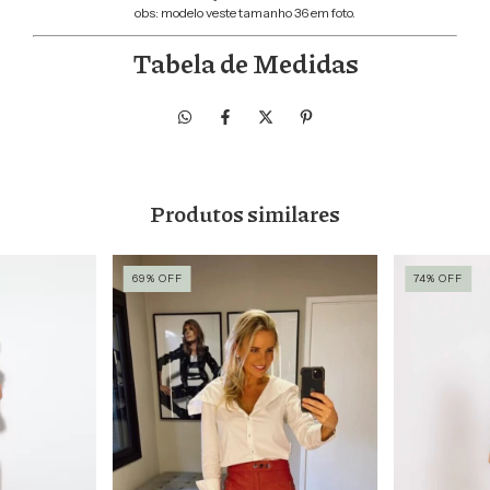
obs: modelo veste tamanho 36 em foto.
Tabela de Medidas
Produtos similares
69
%
OFF
74
%
OFF