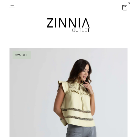
0
16
%
OFF