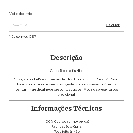
Alterar CEP
Entregas para o CEP:
Meios de envio
Calcular
Não sei meu CEP
Descrição
Calça 5 pocket's Nice
A calça 5 pocket's é aquele modelo tradicional com fit "jeans". Com 5
bolsos como o nome mesmo diz, este modelo apresenta zíper na
panturrilha e detalhe de pespontos duplos. Modelo apresenta cós
tradicional.
Informações Técnicas
100% Couro caprino (pelica)
Fabricação própria
Peça feita à mão