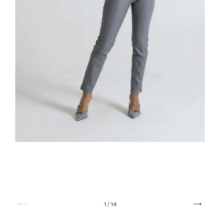
1
/
14