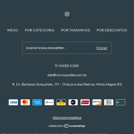
INÍCIO
POR CATEGORIA
POR TAMANHOS
POR DESCONTOS
51 99331 0285
site@zinniaoutlet.com.br
R. Dr. Barbosa Gonçalves, 117 - Chácara das Pedras, Porto Alegre, RS
Idiomas e moedas