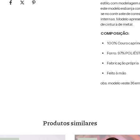
estilo, com modelagem m
este modelo esbanja con
se no contraste de cores
internas. Modelo aprese
de cintura de metal.
COMPOSIÇÃO:
100% Couro caprino
Forro: 97% POLIÉ
Fabricação própria
Feito à mão
obs: modelo veste 36 em 
Produtos similares