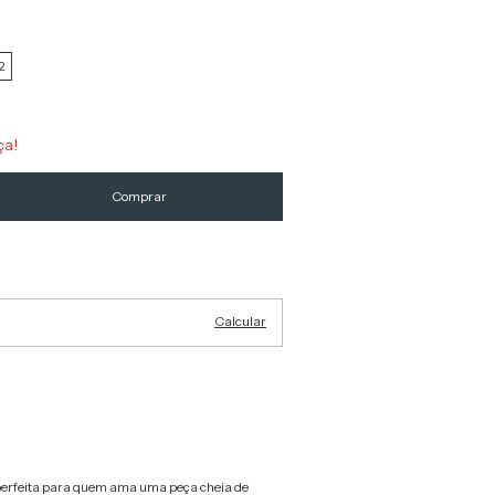
2
ça!
Alterar CEP
Calcular
perfeita para quem ama uma peça cheia de