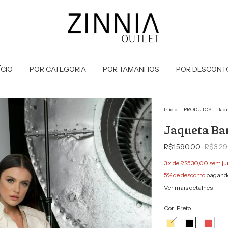
ÍCIO
POR CATEGORIA
POR TAMANHOS
POR DESCONT
Início
.
PRODUTOS
.
Jaq
Jaqueta Ba
R$1.590,00
R$3.29
3
x de
R$530,00
sem ju
5% de desconto
pagando
Ver mais detalhes
Cor:
Preto