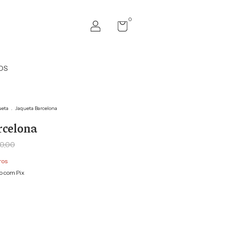
0
OS
ueta
.
Jaqueta Barcelona
rcelona
0,00
ros
 com Pix