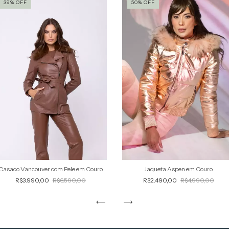
39
%
OFF
50
%
OFF
Casaco Vancouver com Pele em Couro
Jaqueta Aspen em Couro
R$3.990,00
R$6.590,00
R$2.490,00
R$4.990,00