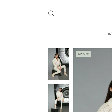
IN
52
%
OFF