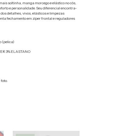
ais soltinha, manga morcego e elástico no cós,
forto e personalidade. Seu diferencial encontra-
 dos detalhes, vivos, elásticos e limpezas
nta fechamento em zíper frontal e reguladores
 (pelica)
STER 3% ELASTANO
foto.