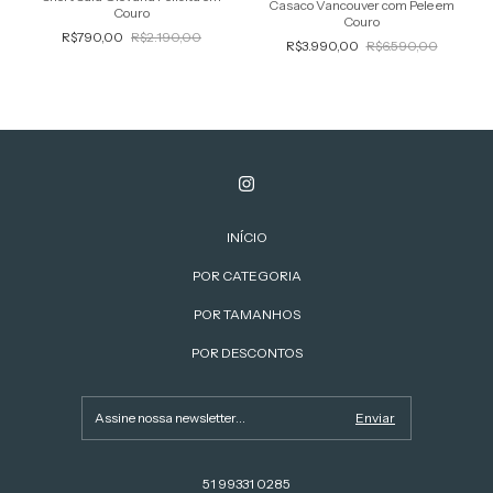
Casaco Vancouver com Pele em
Couro
Couro
R$790,00
R$2.190,00
R$3.990,00
R$6.590,00
INÍCIO
POR CATEGORIA
POR TAMANHOS
POR DESCONTOS
51 99331 0285