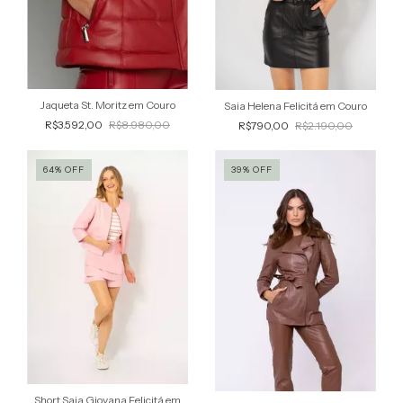
Jaqueta St. Moritz em Couro
Saia Helena Felicitá em Couro
R$3.592,00
R$8.980,00
R$790,00
R$2.190,00
64
%
OFF
39
%
OFF
Short Saia Giovana Felicitá em