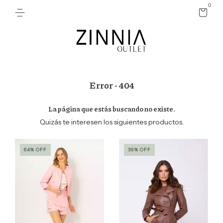
0
Error - 404
La página que estás buscando no existe.
Quizás te interesen los siguientes productos.
64
%
OFF
39
%
OFF