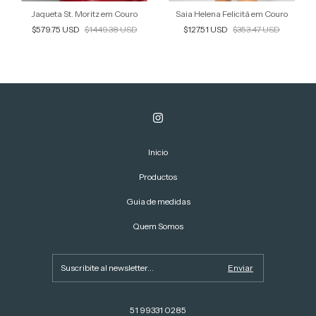
Jaqueta St. Moritz em Couro
Saia Helena Felicitá em Couro
$579.75 USD
$1449.38 USD
$127.51 USD
$353.47 USD
Inicio
Productos
Guia de medidas
Quem Somos
51 99331 0285