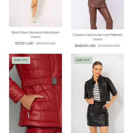
Short Saia Giovana Felicitá em
Casaco Vancouver com Pele em
Couro
Couro
$127.51 USD
$353.47 USD
$643.99 USD
$1063.63 USD
60
%
OFF
64
%
OFF