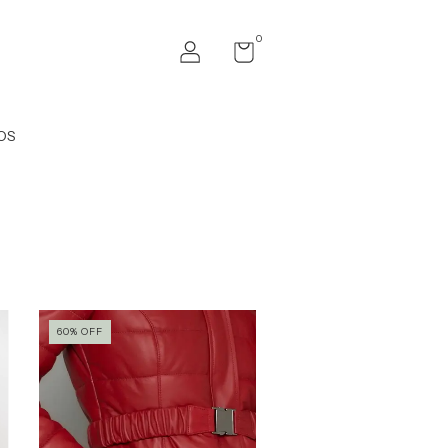
0
OS
60
%
OFF