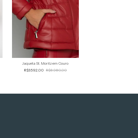
Jaqueta St. Moritz em Couro
R$3.592,00
R$8.980,00