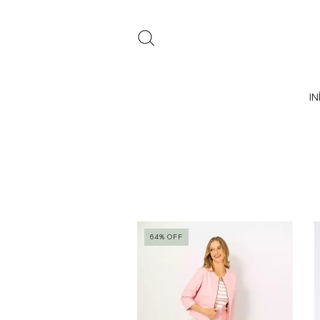
IN
64
%
OFF