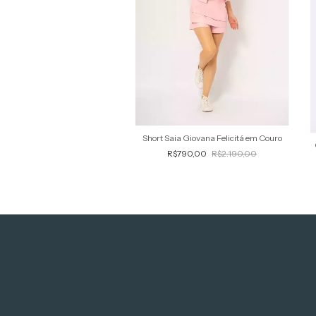
Short Saia Giovana Felicitá em Couro
R$790,00
R$2.190,00