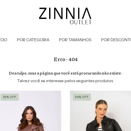
ÍCIO
POR CATEGORIA
POR TAMANHOS
POR DESCONT
Erro - 404
Desculpe, mas a página que você está procurando não existe.
Talvez você se interesse pelos seguintes produtos.
39
%
OFF
64
%
OFF