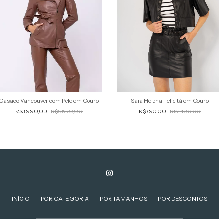
Casaco Vancouver com Pele em Couro
Saia Helena Felicitá em Couro
R$3.990,00
R$6.590,00
R$790,00
R$2.190,00
INÍCIO
POR CATEGORIA
POR TAMANHOS
POR DESCONTOS