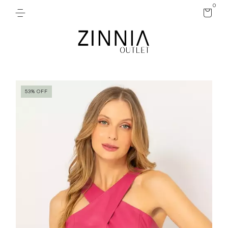
0
53
%
OFF