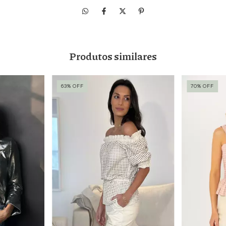
Produtos similares
63
%
OFF
70
%
OFF