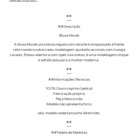
##
***
##Descrição
Blusa Nicole
A blusa Nicole uma blusa regata com recorte transpassado à frente
valorizando o colo e o seio, modelagem ajustada ao corpo, com manga
cavada. Possui abertura com ziper nas costas, é uma modelagem chique
e sofisticada para a mulher moderna.
##
***
##Informações Técnicas
100% Couro caprino (pelica)
Fabricação própria
Peça feita à mão
Modelo não apresenta forro
obs: modelo veste tamanho 34 em foto.
##
***
##Tabela de Medidas