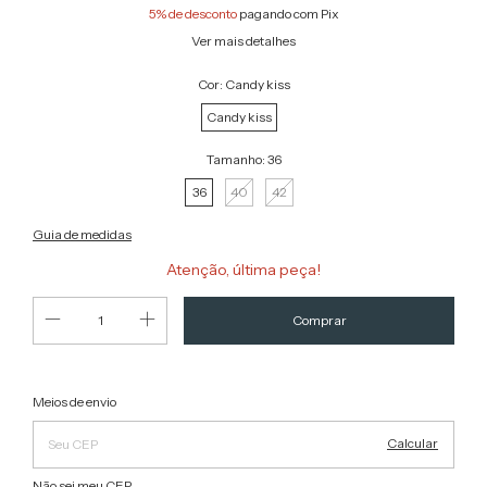
5% de desconto
pagando com Pix
Ver mais detalhes
Cor:
Candy kiss
Candy kiss
Tamanho:
36
36
40
42
Guia de medidas
Atenção, última peça!
Alterar CEP
Entregas para o CEP:
Meios de envio
Calcular
Não sei meu CEP