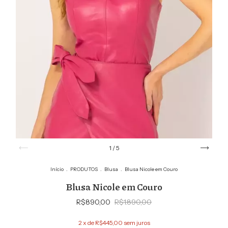
1
/
5
Início
.
PRODUTOS
.
Blusa
.
Blusa Nicole em Couro
Blusa Nicole em Couro
R$890,00
R$1.890,00
2
x de
R$445,00
sem juros