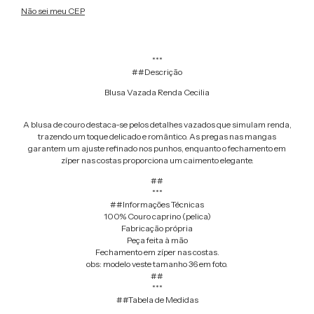
Não sei meu CEP
***
##Descrição
Blusa Vazada Renda Cecilia
A blusa de couro destaca-se pelos detalhes vazados que simulam renda,
trazendo um toque delicado e romântico. As pregas nas mangas
garantem um ajuste refinado nos punhos, enquanto o fechamento em
zíper nas costas proporciona um caimento elegante.
##
***
##Informações Técnicas
100% Couro caprino (pelica)
Fabricação própria
Peça feita à mão
Fechamento em zíper nas costas.
obs: modelo veste tamanho 36 em foto.
##
***
##Tabela de Medidas