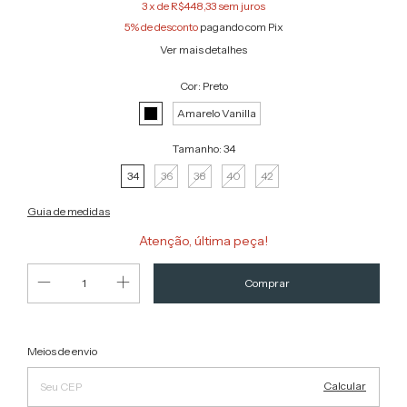
3
x de
R$448,33
sem juros
5% de desconto
pagando com Pix
Ver mais detalhes
Cor:
Preto
Amarelo Vanilla
Tamanho:
34
34
36
38
40
42
Guia de medidas
Atenção, última peça!
Alterar CEP
Entregas para o CEP:
Meios de envio
Calcular