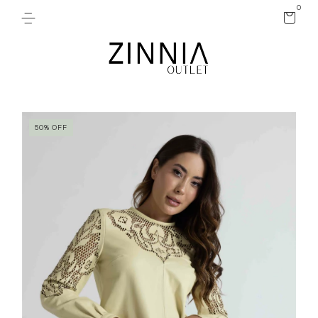
0
50
%
OFF