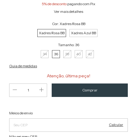
5% de desconto
pagando com Pix
Ver mais detalhes
Cor:
Xadres Rosa BB
Xadres Rosa BB
Xadres Azul BB
Tamanho:
36
34
36
38
40
42
Guia de medidas
Atenção, última peça!
Alterar CEP
Entregas para o CEP:
Meios de envio
Calcular
Não sei meu CEP