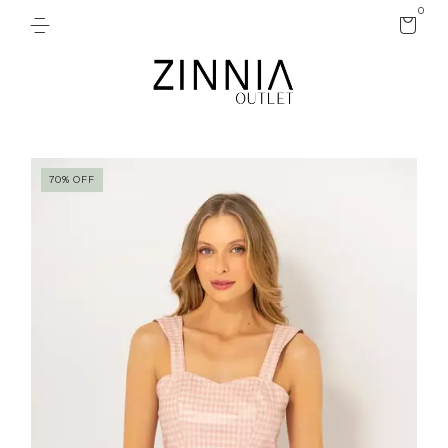
0
70
%
OFF