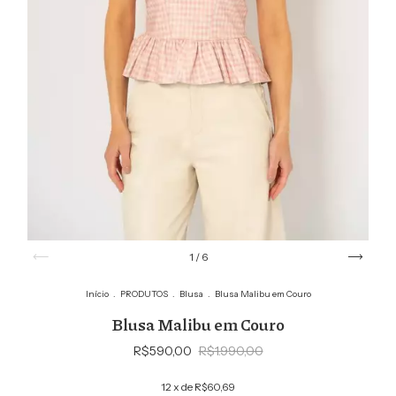
1
/
6
Início
.
PRODUTOS
.
Blusa
.
Blusa Malibu em Couro
Blusa Malibu em Couro
R$590,00
R$1.990,00
12
x de
R$60,69