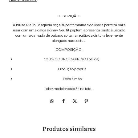
DESCRIÇÃO:
A blusa Malibu é aquela peça super feminina e delicada perfeita para
usar com uma calça skinny. Seu fit peplum apresenta busto ajustado
com uma camada de babado solta na região da cintura levemente
alongado nas costas.
COMPOSIÇÃO:
100% COURO CAPRINO (pelica)
Produção própria
Feito à mão
obs: modelo veste 34 na foto.
Produtos similares